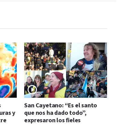
s
San Cayetano: “Es el santo
uras y
que nos ha dado todo”,
tre
expresaron los fieles