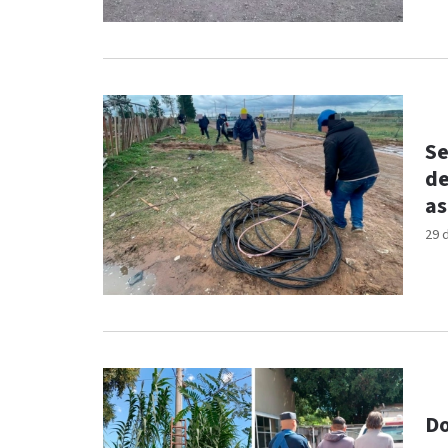
Se
de
as
29 
Do