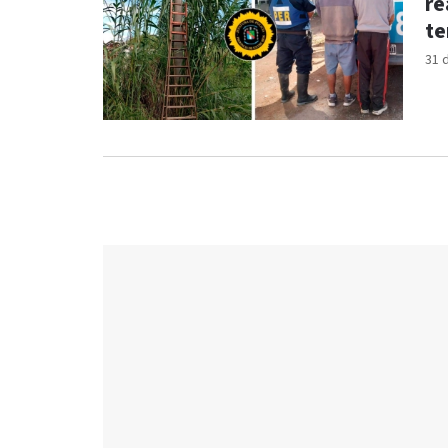
re
te
31 