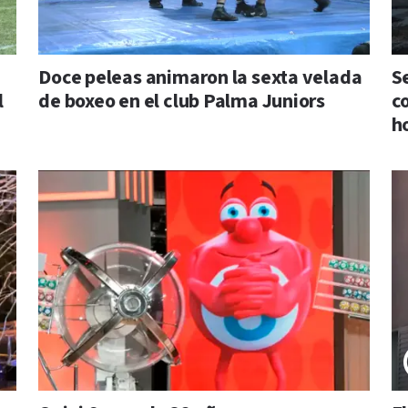
Doce peleas animaron la sexta velada
S
l
de boxeo en el club Palma Juniors
c
h