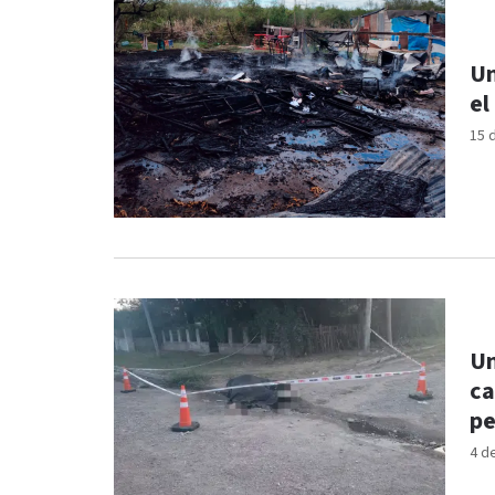
Un
el
15 
Un
ca
p
4 d