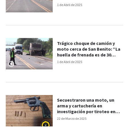
1 de Abril de 2025
Trágico choque de camión y
moto cerca de San Benito: “La
huella de frenada es de 30
metros”
1 de Abril de 2025
Secuestraron una moto, un
arma y cartuchería en
investigación por tiroteo en
Colonia Avellaneda
22 de Marzo de 2025