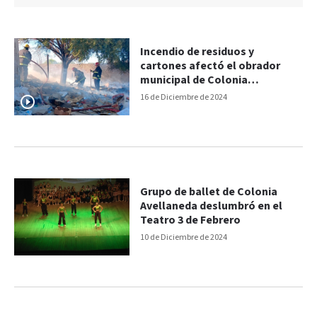
Incendio de residuos y
cartones afectó el obrador
municipal de Colonia
Avellaneda
16 de Diciembre de 2024
Grupo de ballet de Colonia
Avellaneda deslumbró en el
Teatro 3 de Febrero
10 de Diciembre de 2024