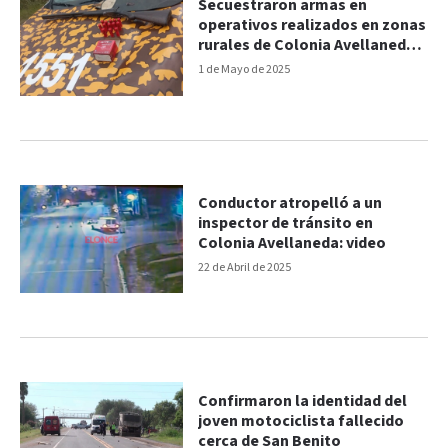
Secuestraron armas en
operativos realizados en zonas
rurales de Colonia Avellaneda y
Villa Urquiza
1 de Mayo de 2025
Conductor atropelló a un
inspector de tránsito en
Colonia Avellaneda: video
22 de Abril de 2025
Confirmaron la identidad del
joven motociclista fallecido
cerca de San Benito