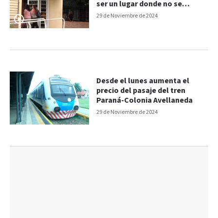
ser un lugar donde no se
vulneren los derechos"
29 de Noviembre de 2024
Desde el lunes aumenta el
precio del pasaje del tren
Paraná-Colonia Avellaneda
29 de Noviembre de 2024