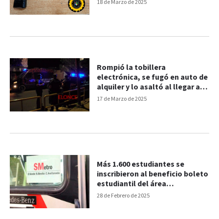
18 de Marzo de 2025
Rompió la tobillera
electrónica, se fugó en auto de
alquiler y lo asaltó al llegar a
destino
17 de Marzo de 2025
Más 1.600 estudiantes se
inscribieron al beneficio boleto
estudiantil del área
metropolitana
28 de Febrero de 2025