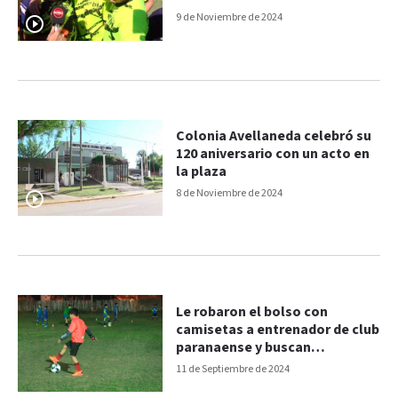
9 de Noviembre de 2024
Colonia Avellaneda celebró su
120 aniversario con un acto en
la plaza
8 de Noviembre de 2024
Le robaron el bolso con
camisetas a entrenador de club
paranaense y buscan
recuperarlas
11 de Septiembre de 2024