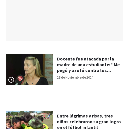
Docente fue atacada por la
madre de una estudiante: “Me
pegó y azotó contra los
armarios ”
28 de Noviembre de 2024
Entre lágrimas y risas, tres
niños celebraron su gran logro
en el fútbol infantil