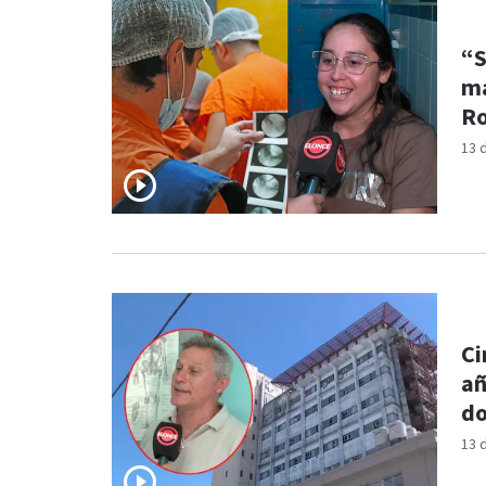
“S
ma
R
13 
Ci
añ
do
13 