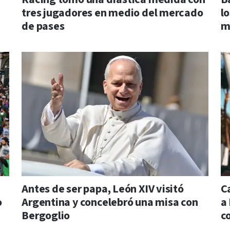
tres jugadores en medio del mercado
l
de pases
m
a
Antes de ser papa, León XIV visitó
C
o
Argentina y concelebró una misa con
a
Bergoglio
c