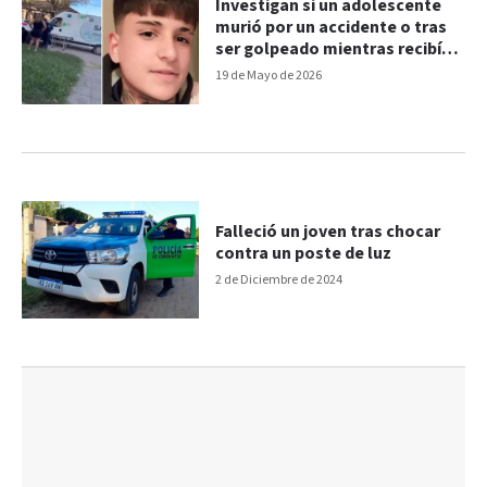
Investigan si un adolescente
murió por un accidente o tras
ser golpeado mientras recibía
asistencia
19 de Mayo de 2026
Falleció un joven tras chocar
contra un poste de luz
2 de Diciembre de 2024