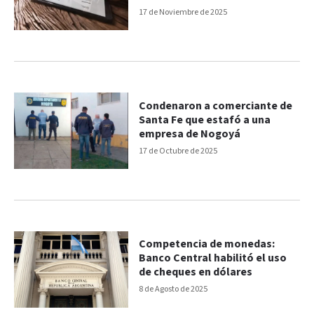
del echeq
17 de Noviembre de 2025
Condenaron a comerciante de
Santa Fe que estafó a una
empresa de Nogoyá
17 de Octubre de 2025
Competencia de monedas:
Banco Central habilitó el uso
de cheques en dólares
8 de Agosto de 2025