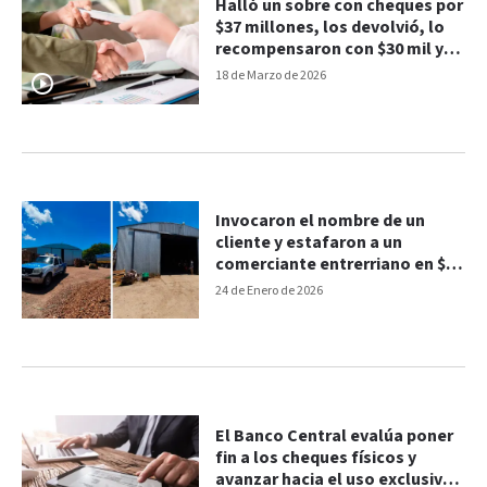
Halló un sobre con cheques por
$37 millones, los devolvió, lo
recompensaron con $30 mil y
se indignó
18 de Marzo de 2026
Invocaron el nombre de un
cliente y estafaron a un
comerciante entrerriano en $8
millones
24 de Enero de 2026
El Banco Central evalúa poner
fin a los cheques físicos y
avanzar hacia el uso exclusivo