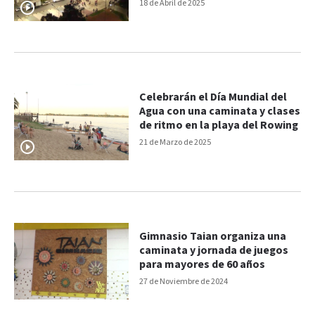
Viernes Santo
18 de Abril de 2025
Celebrarán el Día Mundial del
Agua con una caminata y clases
de ritmo en la playa del Rowing
21 de Marzo de 2025
Gimnasio Taian organiza una
caminata y jornada de juegos
para mayores de 60 años
27 de Noviembre de 2024