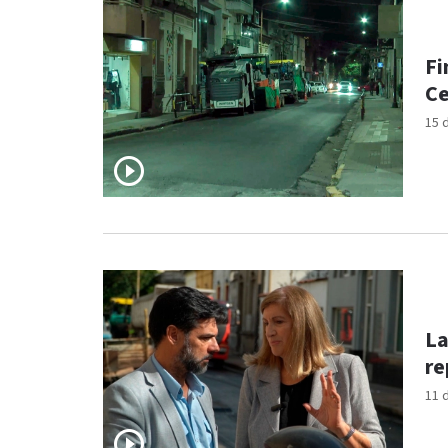
Fi
Ce
15 
La
re
11 