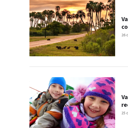
Va
co
26 
Va
re
25 