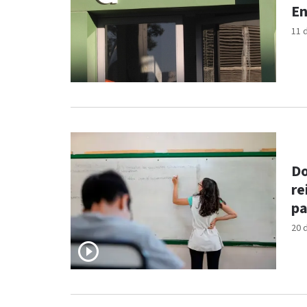
En
11 
Do
re
pa
20 