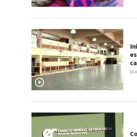
In
es
ca
11 
Co