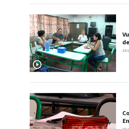
Vu
de
10 
Co
En