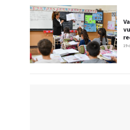
Va
vu
re
19 