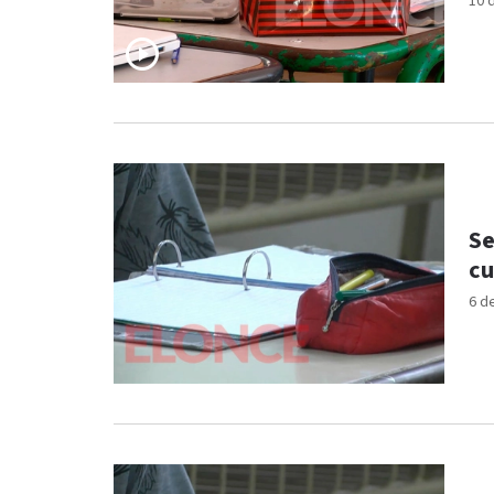
10 
Se
cu
6 d