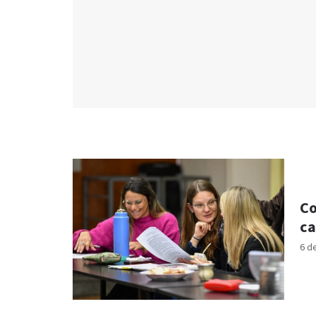
Co
ca
6 d