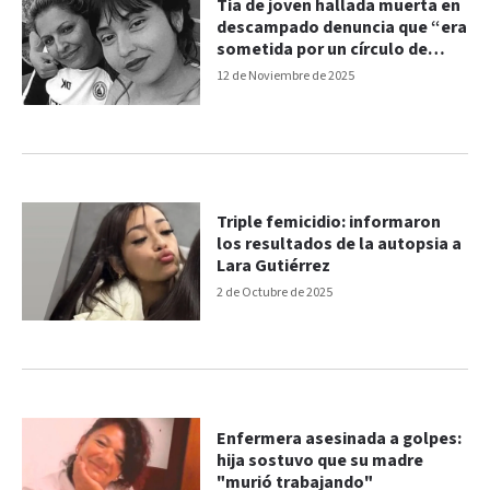
Tía de joven hallada muerta en
descampado denuncia que “era
sometida por un círculo de
prostitución y drogas”
12 de Noviembre de 2025
Triple femicidio: informaron
los resultados de la autopsia a
Lara Gutiérrez
2 de Octubre de 2025
Enfermera asesinada a golpes:
hija sostuvo que su madre
"murió trabajando"