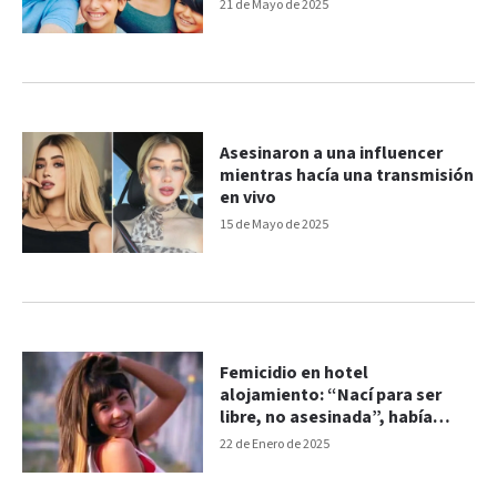
21 de Mayo de 2025
Asesinaron a una influencer
mientras hacía una transmisión
en vivo
15 de Mayo de 2025
Femicidio en hotel
alojamiento: “Nací para ser
libre, no asesinada”, había
escrito la víctima
22 de Enero de 2025