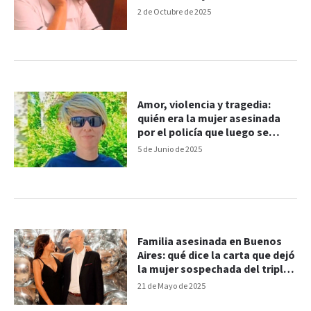
2 de Octubre de 2025
Amor, violencia y tragedia:
quién era la mujer asesinada
por el policía que luego se
atrincheró y se quitó la vida
5 de Junio de 2025
Familia asesinada en Buenos
Aires: qué dice la carta que dejó
la mujer sospechada del triple
crimen
21 de Mayo de 2025