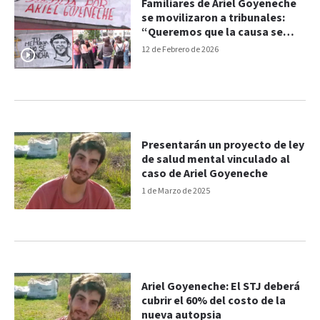
Familiares de Ariel Goyeneche
se movilizaron a tribunales:
“Queremos que la causa se
eleve a juicio lo antes posible"
12 de Febrero de 2026
Presentarán un proyecto de ley
de salud mental vinculado al
caso de Ariel Goyeneche
1 de Marzo de 2025
Ariel Goyeneche: El STJ deberá
cubrir el 60% del costo de la
nueva autopsia