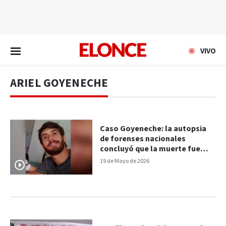
EN VIVO
VIVO
ARIEL GOYENECHE
Caso Goyeneche: la autopsia
de forenses nacionales
concluyó que la muerte fue
“multifactorial compleja”
19 de Mayo de 2026