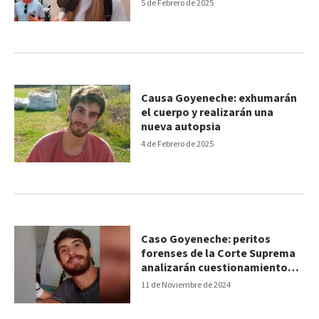
luz”, afirmó la hermana
5 de Febrero de 2025
Causa Goyeneche: exhumarán
el cuerpo y realizarán una
nueva autopsia
4 de Febrero de 2025
Caso Goyeneche: peritos
forenses de la Corte Suprema
analizarán cuestionamientos
realizados a la autopsia
11 de Noviembre de 2024