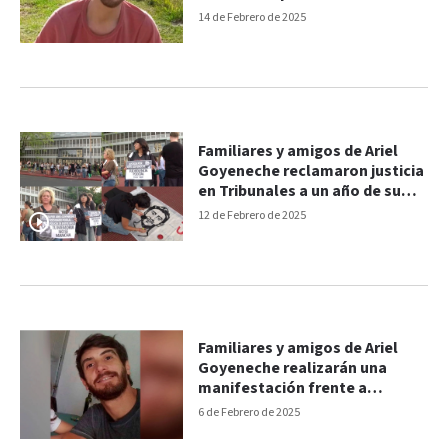
14 de Febrero de 2025
Familiares y amigos de Ariel
Goyeneche reclamaron justicia
en Tribunales a un año de su
muerte
12 de Febrero de 2025
Familiares y amigos de Ariel
Goyeneche realizarán una
manifestación frente a
Tribunales el próximo
6 de Febrero de 2025
miércoles