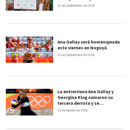
23 de Septiembre de 2016
Ana Gallay será homenajeada
este viernes en Nogoyá
22 de Septiembre de 2016
La entrerriana Ana Gallay y
Georgina Klug sumaron su
tercera derrota y se
despidieron de Río 2016
11 de Agosto de 2016