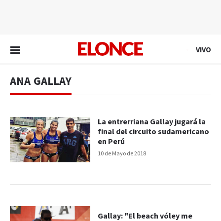
EN VIVO
VIVO
ANA GALLAY
La entrerriana Gallay jugará la
final del circuito sudamericano
en Perú
10 de Mayo de 2018
Gallay: "El beach vóley me