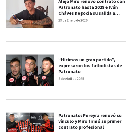
Alejo Miró renovó contrato con
Patronato hasta 2028 e Iván
Cháves negocia su salida a
Ecuador
29 de Enero de 2026
“Hicimos un gran partido”,
expresaron los futbolistas de
Patronato
8 de Abril de 2025
Patronato: Pereyra renovó su
vínculo y Miro firmó su primer
contrato profesional