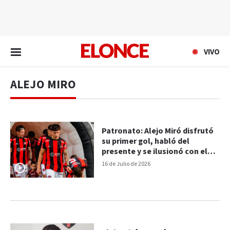
EN VIVO
VIVO
ALEJO MIRO
Patronato: Alejo Miró disfrutó
su primer gol, habló del
presente y se ilusionó con el
futuro
16 de Julio de 2026