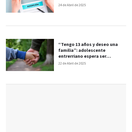
24 de Abril de 2025
“Tengo 13 años y deseo una
familia”: adolescente
entrerriano espera ser
adoptado
22 de Abril de 2025