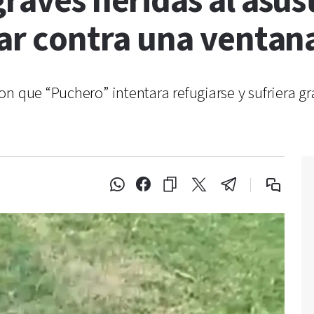
graves heridas al asus
tar contra una ventan
n que “Puchero” intentara refugiarse y sufriera gr