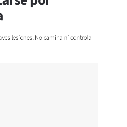
tarse por
a
aves lesiones. No camina ni controla