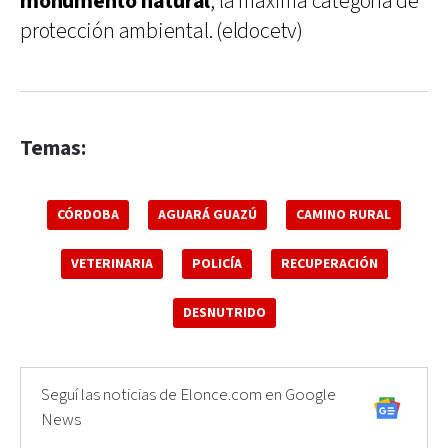
monumento natural
, la máxima categoría de
protección ambiental. (eldocetv)
Temas:
CÓRDOBA
AGUARÁ GUAZÚ
CAMINO RURAL
VETERINARIA
POLICÍA
RECUPERACIÓN
DESNUTRIDO
Seguí las noticias de Elonce.com en Google
News