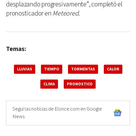
desplazando progresivamente”, completó el
pronosticador en
Meteored
.
Temas:
LLUVIAS
TIEMPO
TORMENTAS
CALOR
CLIMA
PRONOSTICO
Seguí las noticias de Elonce.com en Google
News