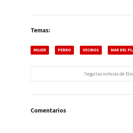
Temas:
MUJER
PERRO
VECINOS
MAR DEL PL
Seguí las noticias de 
Comentarios