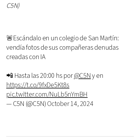
C5N)
🚨Escándalo en un colegio de San Martín:
vendía fotos de sus compañeras denudas
creadas con IA
📲 Hasta las 20:00 hs por
@C5N
y en
https://t.co/9fxDe5Kt8s
pic.twitter.com/NuLb5nYmBH
— C5N (@C5N)
October 14, 2024