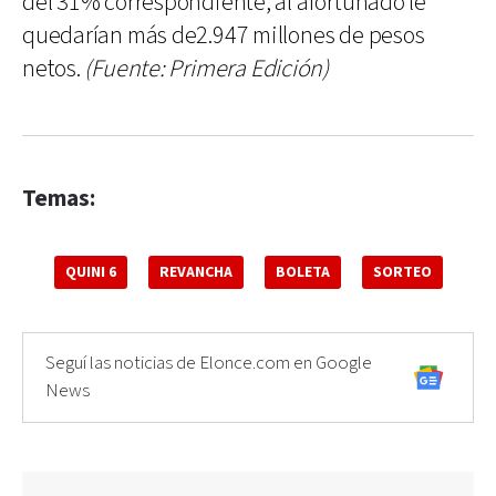
del 31% correspondiente, al afortunado le
quedarían más de2.947 millones de pesos
netos.
(Fuente: Primera Edición)
Temas:
QUINI 6
REVANCHA
BOLETA
SORTEO
Seguí las noticias de Elonce.com en Google
News