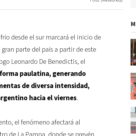
Foto: (Meteored).
M
frío desde el sur marcará el inicio de
ran parte del país a partir de este
ogo Leonardo De Benedictis, el
 forma paulatina, generando
rmentas de diversa intensidad,
argentino hacia el viernes
.
ento, el fenómeno afectará al
ntro de La Pampa, donde se prevén