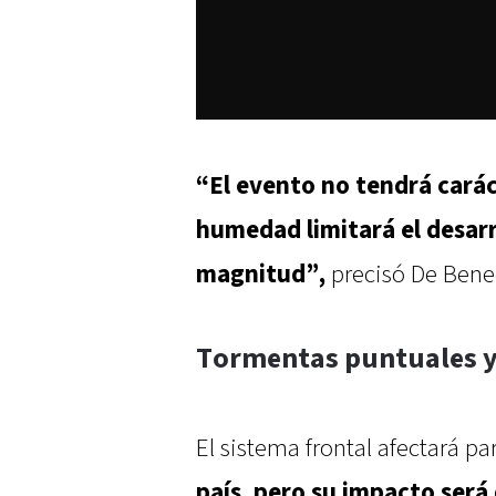
“El evento no tendrá carác
humedad limitará el desar
magnitud”,
precisó De Bened
Tormentas puntuales y
El sistema frontal afectará p
país, pero su impacto será