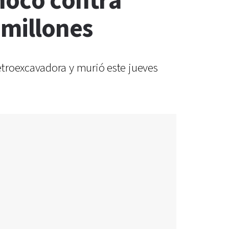
chocó contra
 millones
etroexcavadora y murió este jueves