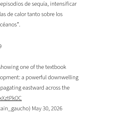
episodios de sequía, intensificar
las de calor tanto sobre los
océanos”.
9
 showing one of the textbook
elopment: a powerful downwelling
opagating eastward across the
FxXztPkOC
tain_gaucho)
May 30, 2026