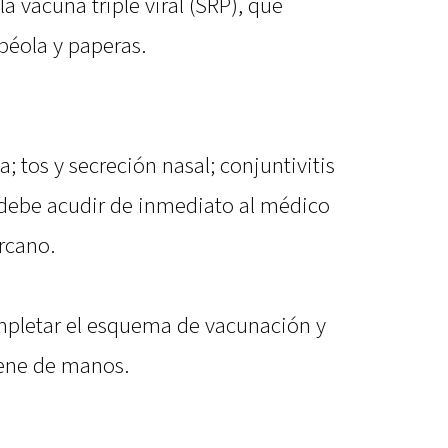
 vacuna triple viral (SRP), que
béola y paperas.
a; tos y secreción nasal; conjuntivitis
e debe acudir de inmediato al médico
ercano.
pletar el esquema de vacunación y
ene de manos.