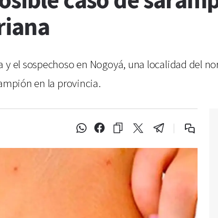
osible caso de saramp
riana
 y el sospechoso en Nogoyá, una localidad del nort
rampión en la provincia.