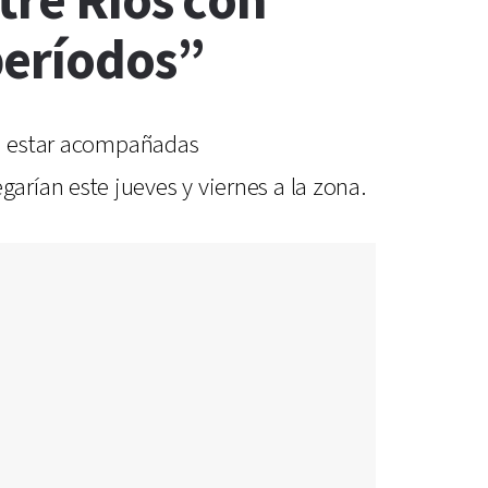
tre Ríos con
períodos”
rán estar acompañadas
rían este jueves y viernes a la zona.