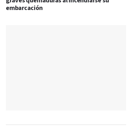
graves quemaduras al incendiarse su
embarcación