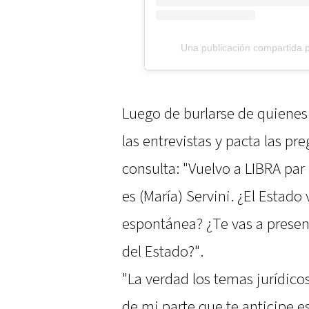
Una publicación compartida 
Luego de burlarse de quienes
las entrevistas y pacta las pr
consulta: "Vuelvo a LIBRA par 
es (María) Servini. ¿El Estad
espontánea? ¿Te vas a presen
del Estado?".
"La verdad los temas jurídico
de mi parte que te anticipe e