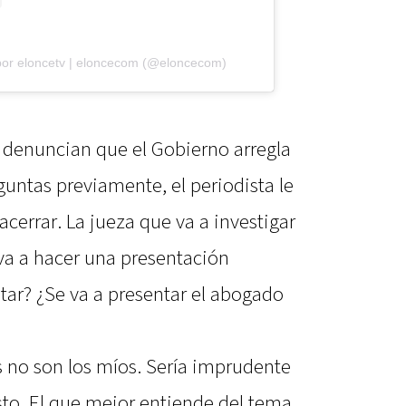
por eloncetv | eloncecom (@eloncecom)
 denuncian que el Gobierno arregla
eguntas previamente, el periodista le
acerrar. La jueza que va a investigar
o va a hacer una presentación
tar? ¿Se va a presentar el abogado
s no son los míos. Sería imprudente
sto. El que mejor entiende del tema