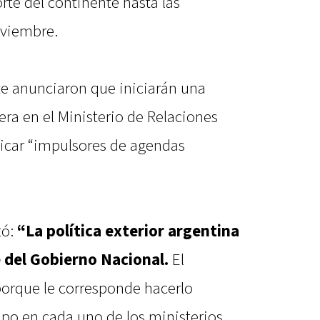
te del continente hasta las
oviembre.
te anunciaron que iniciarán una
era en el Ministerio de Relaciones
ificar “impulsores de agendas
tó:
“La política exterior argentina
del Gobierno Nacional.
El
porque le corresponde hacerlo
ipo en cada uno de los ministerios