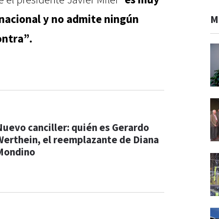
e el presidente Javier Milei “
es muy
rnacional y no admite ningún
M
ontra”.
Nuevo canciller: quién es Gerardo
Werthein, el reemplazante de Diana
Mondino