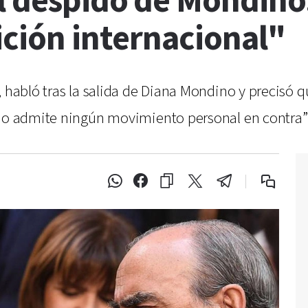
l despido de Mondino
ición internacional"
, habló tras la salida de Diana Mondino y precisó q
y no admite ningún movimiento personal en contra”