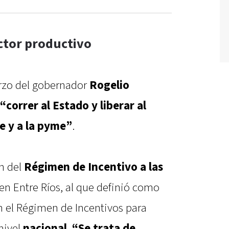
ector productivo
erzo del gobernador
Rogelio
“correr al Estado y liberar al
te y a la pyme”
.
ón del
Régimen de Incentivo a las
en Entre Ríos, al que definió como
 el Régimen de Incentivos para
nivel
nacional
.
“Se trata de