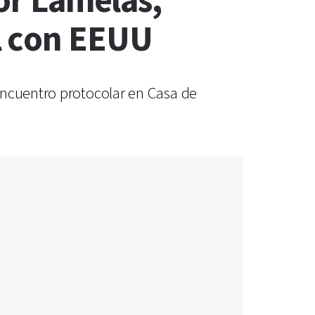
dor Lamelas,
l con EEUU
encuentro protocolar en Casa de