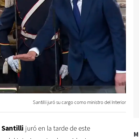
Santilli juró su cargo como ministro del Interior
Santilli
juró en la tarde de este
M