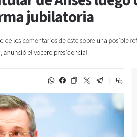
itular de Anses luego
rma jubilatoria
go de los comentarios de éste sobre una posible re
 anunció el vocero presidencial.