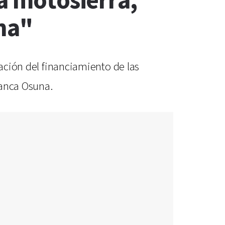
la motosierra,
ina"
uación del financiamiento de las
lanca Osuna.