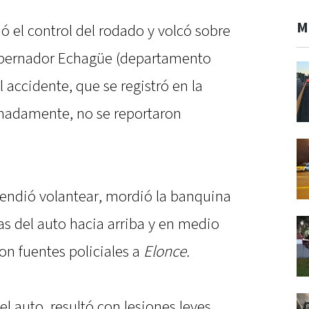
M
ó el control del rodado y volcó sobre
Gobernador Echagüe (departamento
accidente, que se registró en la
unadamente, no se reportaron
tendió volantear, mordió la banquina
as del auto hacia arriba y en medio
on fuentes policiales a
Elonce.
el auto, resultó con lesiones leves