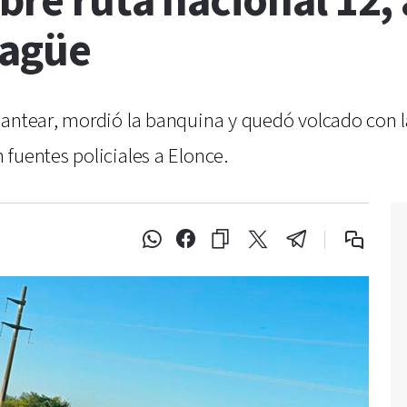
bre ruta nacional 12, a
hagüe
antear, mordió la banquina y quedó volcado con la
fuentes policiales a Elonce.