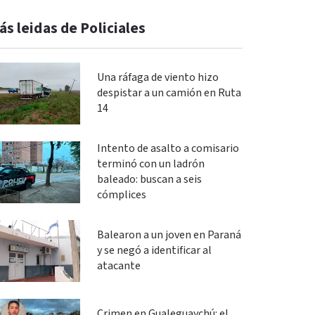
ás leidas de Policiales
Una ráfaga de viento hizo
despistar a un camión en Ruta
14
Intento de asalto a comisario
terminó con un ladrón
baleado: buscan a seis
cómplices
Balearon a un joven en Paraná
y se negó a identificar al
atacante
Crimen en Gualeguaychú: el