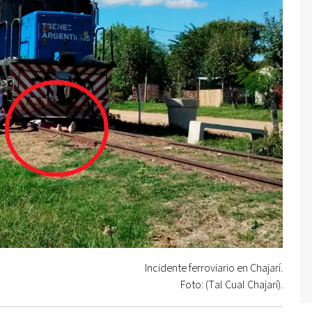
Incidente ferroviario en Chajarí.
Foto: (Tal Cual Chajarí).