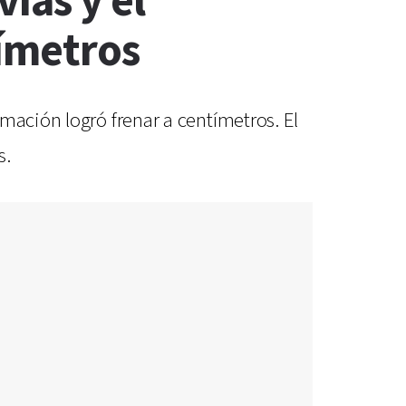
ías y el
tímetros
mación logró frenar a centímetros. El
s.