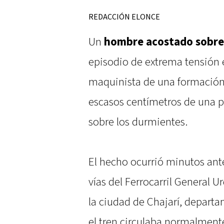
REDACCIÓN ELONCE
Un
hombre acostado sobre l
episodio de extrema tensión e
maquinista de una formación f
escasos centímetros de una 
sobre los durmientes.
El hecho ocurrió minutos ante
vías del Ferrocarril General U
la ciudad de Chajarí, depar
el tren circulaba normalment