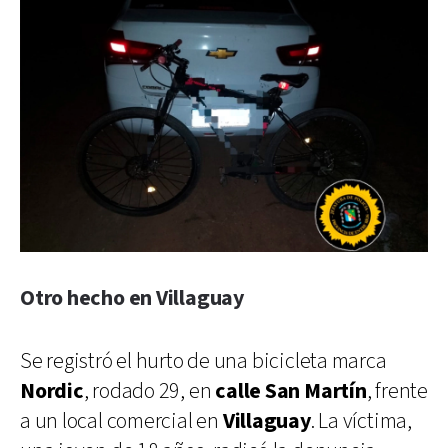
Otro hecho en Villaguay
Se registró el hurto de una bicicleta marca
Nordic
, rodado 29, en
calle San Martín
, frente
a un local comercial en
Villaguay
. La víctima,