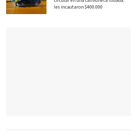
circular en una camioneta robada:
les incautaron $400.000