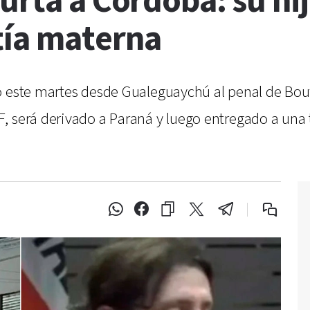
urta a Córdoba: su hi
tía materna
o este martes desde Gualeguaychú al penal de Bouw
, será derivado a Paraná y luego entregado a una 