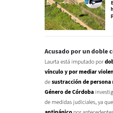
Acusado por un doble c
Laurta está imputado por
dob
vínculo y por mediar viole
de
sustracción de persona
Género de Córdoba
investi
de medidas judiciales, ya qu
antipánico
por antecedentes