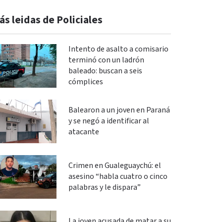
ás leidas de Policiales
Intento de asalto a comisario
terminó con un ladrón
baleado: buscan a seis
cómplices
Balearon a un joven en Paraná
y se negó a identificar al
atacante
Crimen en Gualeguaychú: el
asesino “habla cuatro o cinco
palabras y le dispara”
La joven acusada de matar a su