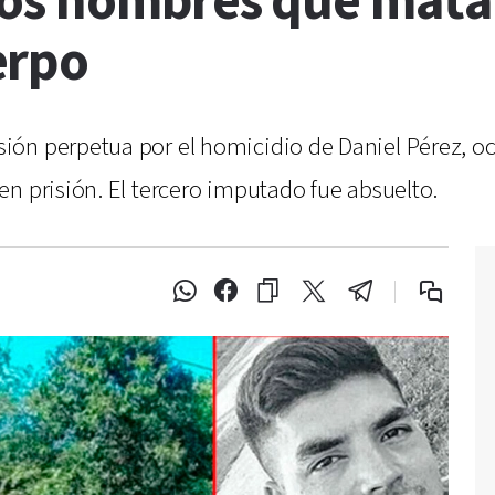
os hombres que matar
erpo
ón perpetua por el homicidio de Daniel Pérez, oc
n prisión. El tercero imputado fue absuelto.