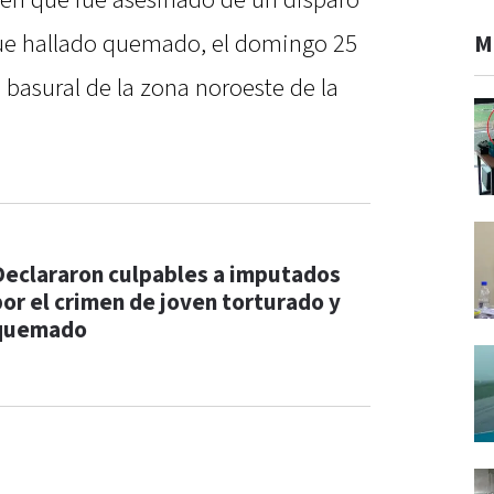
ven que fue asesinado de un disparo
fue hallado quemado, el domingo 25
M
basural de la zona noroeste de la
Declararon culpables a imputados
por el crimen de joven torturado y
quemado