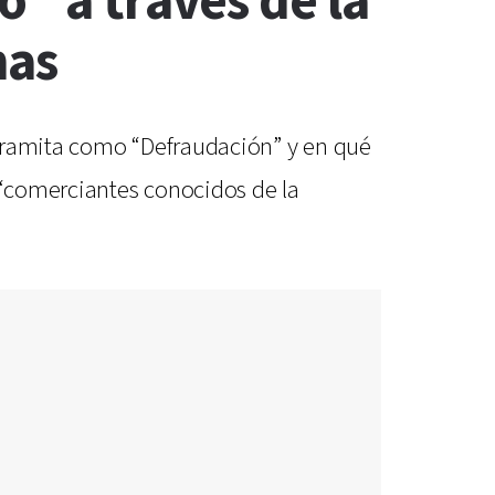
” a través de la
nas
 tramita como “Defraudación” y en qué
n “comerciantes conocidos de la