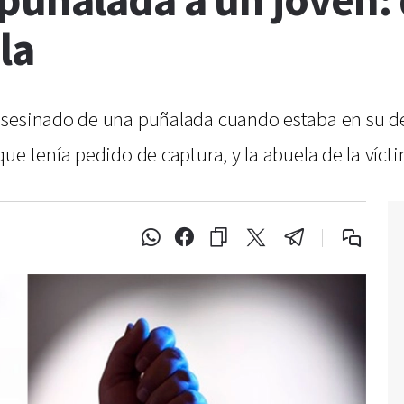
puñalada a un joven: 
la
asesinado de una puñalada cuando estaba en su d
ue tenía pedido de captura, y la abuela de la víct