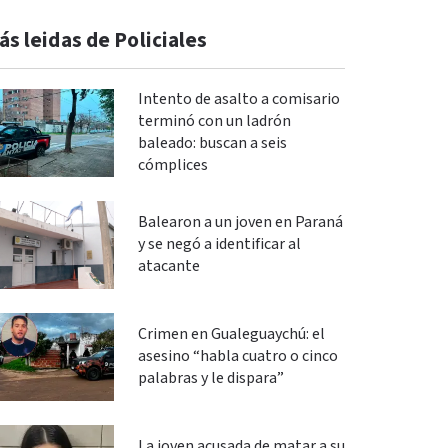
ás leidas de Policiales
Intento de asalto a comisario
terminó con un ladrón
baleado: buscan a seis
cómplices
Balearon a un joven en Paraná
y se negó a identificar al
atacante
Crimen en Gualeguaychú: el
asesino “habla cuatro o cinco
palabras y le dispara”
La joven acusada de matar a su