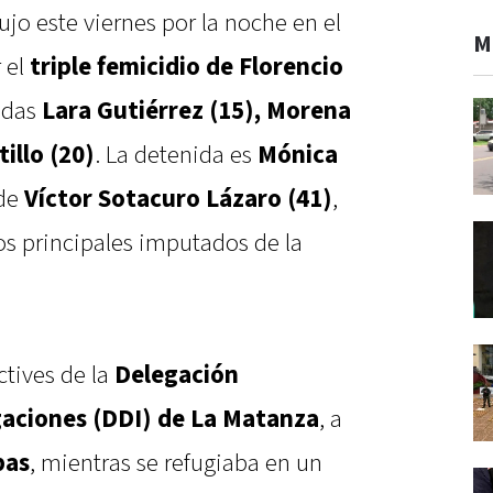
jo este viernes por la noche en el
M
 el
triple femicidio de Florencio
adas
Lara Gutiérrez (15), Morena
illo (20)
. La detenida es
Mónica
 de
Víctor Sotacuro Lázaro (41)
,
os principales imputados de la
ctives de la
Delegación
aciones (DDI) de La Matanza
, a
bas
, mientras se refugiaba en un