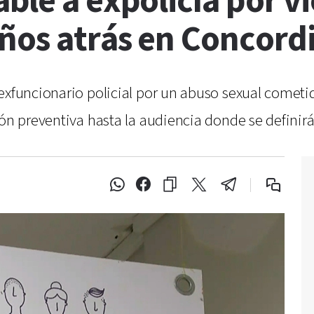
ble a expolicía por vi
ños atrás en Concord
 exfuncionario policial por un abuso sexual comet
ión preventiva hasta la audiencia donde se definirá