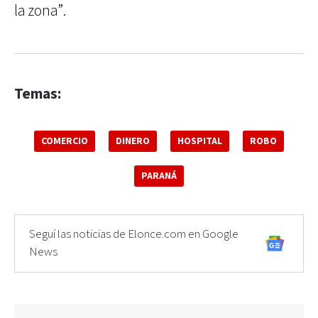
la zona”.
Temas:
COMERCIO
DINERO
HOSPITAL
ROBO
PARANÁ
Seguí las noticias de Elonce.com en Google
News