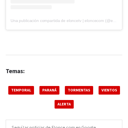
Una publicación compartida de eloncetv | eloncecom (@eloncecom)
Temas:
TEMPORAL
PARANÁ
TORMENTAS
VIENTOS
ALERTA
Seguí las noticias de Elonce.com en Google