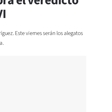
brá el veredicto
VI
ríguez. Este viernes serán los alegatos
a.