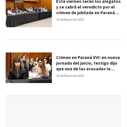
Este viernes serán los alegatos
y se sabrá el veredicto por el
crimen de jubilada en Paraná
XVI
15 de Mayo de 2025
Crimen en Paraná XVI: en nueva
jornada del juicio, testigo dijo
que una de las acusadas le
confesó el hecho
15 de Mayo de 2025