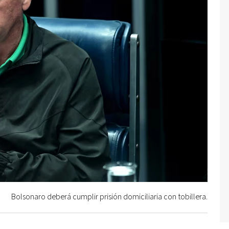
Bolsonaro deberá cumplir prisión domiciliaria con tobillera.